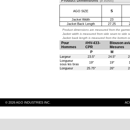
Product Dimensions
(
in inches
)
S
AGO SIZE
Jacket Width
23
Jacket Back Length
27.25
Product dimensions are measured from the garment
Jacket width is measured from side seam to side 
Jacket back length is measured from the bottom on 
Pour
#HV-433-
Blouson avi
Hommes
CPR
Mesures
P
M
Largeur
23.5"
24.5"
2
Longueur
19"
19"
sous les bras
Longueur
25.75"
26"
2
© 2026 AGO INDUSTRIES INC.
AC