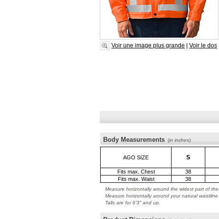
Voir une image plus grande
|
Voir le dos
Body Measurements
(
in inches
)
S
AGO SIZE
Fits max. Chest
38
Fits max. Waist
38
Measure horizontally around the widest part of the
Measure horizontally around your natural waistline
Talls are for 6'3" and up.