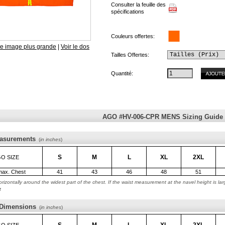
Consulter la feuille des
spécifications
Couleurs offertes:
ne image plus grande
|
Voir le dos
Tailles Offertes:
Quantité:
AGO #HV-006-CPR MENS Sizing Guide
asurements
(
in inches
)
S
M
L
XL
2XL
O SIZE
max. Chest
41
43
46
48
51
rizontally around the widest part of the chest. If the waist measurement at the navel height is l
t
 Dimensions
(
in inches
)