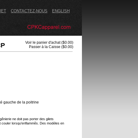
JET
CONTACTEZ-NOUS
ENGLISH
Voir le panier d'achat
($0.00)
CP
Passer à la Caisse
($0.00)
té gauche de la poitrine
ênierie ne doit pas porter des gilets
et couler lorsqu'enflammês. Des modèles en