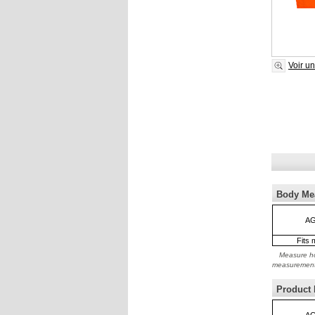
Voir u
Body Me
AG
Fits 
Measure ho
measuremen
Product