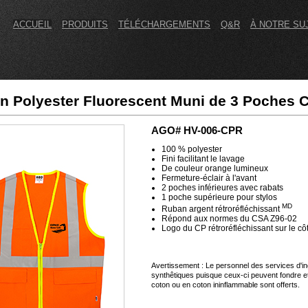
ACCUEIL
PRODUITS
TÉLÉCHARGEMENTS
Q&R
À NOTRE SU
en Polyester Fluorescent Muni de 3 Poches 
AGO# HV-006-CPR
100 % polyester
Fini facilitant le lavage
De couleur orange lumineux
Fermeture-éclair à l'avant
2 poches inférieures avec rabats
1 poche supérieure pour stylos
MD
Ruban argent rétroréfléchissant
Répond aux normes du CSA Z96-02
Logo du CP rétroréfléchissant sur le cô
Avertissement : Le personnel des services d'ing
synthêtiques puisque ceux-ci peuvent fondre 
coton ou en coton ininflammable sont offerts.