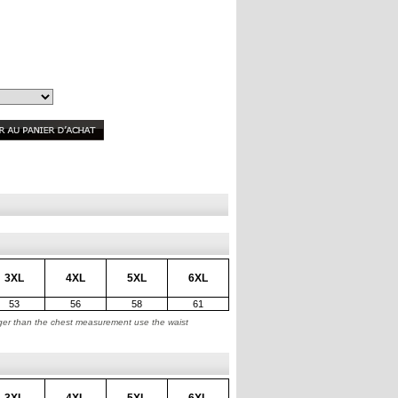
3XL
4XL
5XL
6XL
53
56
58
61
arger than the chest measurement use the waist