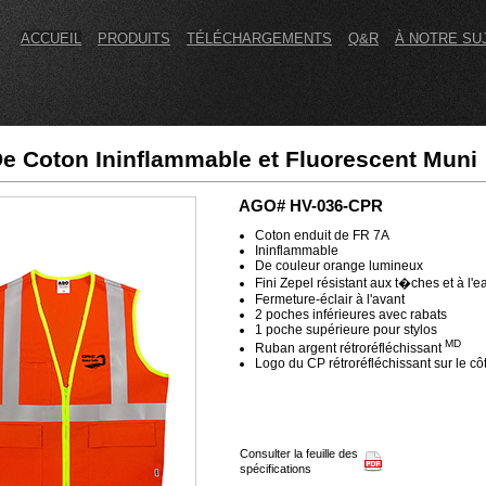
ACCUEIL
PRODUITS
TÉLÉCHARGEMENTS
Q&R
À NOTRE SU
De Coton Ininflammable et Fluorescent Muni
AGO# HV-036-CPR
Coton enduit de FR 7A
Ininflammable
De couleur orange lumineux
Fini Zepel résistant aux t�ches et à l'e
Fermeture-éclair à l'avant
2 poches inférieures avec rabats
1 poche supérieure pour stylos
MD
Ruban argent rétroréfléchissant
Logo du CP rétroréfléchissant sur le cô
Consulter la feuille des
spécifications