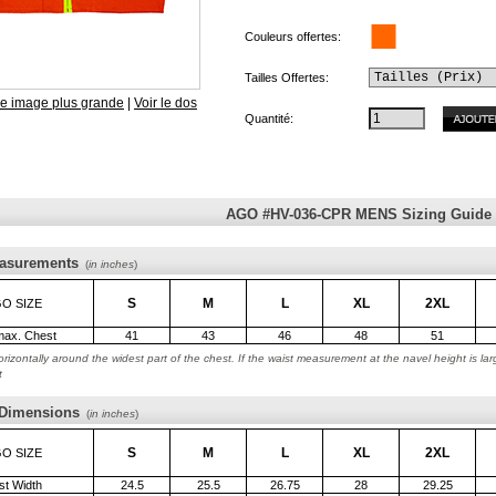
Couleurs offertes:
Tailles Offertes:
ne image plus grande
|
Voir le dos
Quantité:
AGO #HV-036-CPR MENS Sizing Guide
asurements
(
in inches
)
S
M
L
XL
2XL
O SIZE
max. Chest
41
43
46
48
51
rizontally around the widest part of the chest. If the waist measurement at the navel height is l
t
 Dimensions
(
in inches
)
S
M
L
XL
2XL
O SIZE
st Width
24.5
25.5
26.75
28
29.25