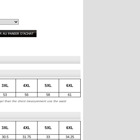
3XL
4XL
5XL
6XL
53
56
58
61
arger than the chest measurement use the waist
3XL
4XL
5XL
6XL
30.5
31.75
33
34.25