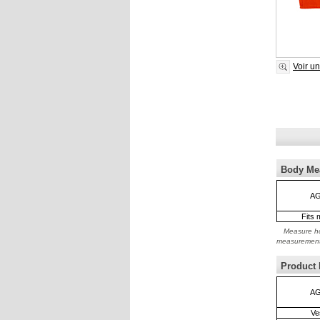
Voir u
Body Me
AG
Fits 
Measure ho
measuremen
Product
AG
Ve