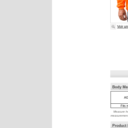
Voir u
Body Me
AG
Fits 
Measure ho
measuremen
Product