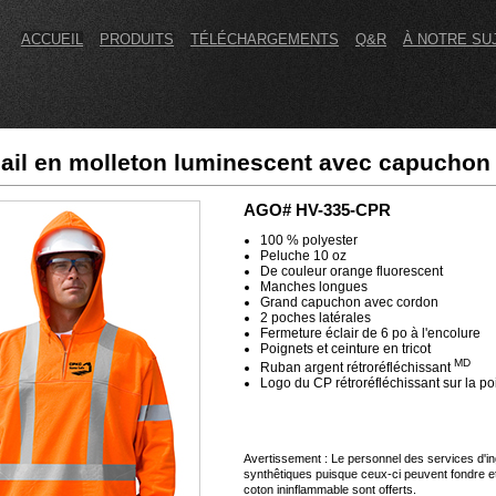
ACCUEIL
PRODUITS
TÉLÉCHARGEMENTS
Q&R
À NOTRE SU
ail en molleton luminescent avec capuchon
AGO# HV-335-CPR
100 % polyester
Peluche 10 oz
De couleur orange fluorescent
Manches longues
Grand capuchon avec cordon
2 poches latérales
Fermeture éclair de 6 po à l'encolure
Poignets et ceinture en tricot
MD
Ruban argent rétroréfléchissant
Logo du CP rétroréfléchissant sur la poi
Avertissement : Le personnel des services d'in
synthêtiques puisque ceux-ci peuvent fondre 
coton ininflammable sont offerts.