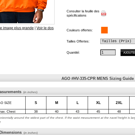
Consulter la feuille des
spécifications
ne image plus grande
|
Voir le dos
Couleurs offertes:
Tailles Offertes:
Quantité:
AGO #HV-335-CPR MENS Sizing Guide
asurements
(
in inches
)
S
M
L
XL
2XL
O SIZE
max. Chest
38
40
43
45
48
rizontally around the widest part of the chest. If the waist measurement at the navel height is l
t
 Dimensions
(
in inches
)