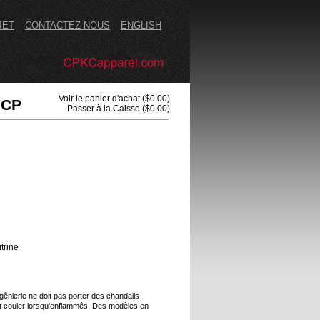
JET
CONTACTEZ-NOUS
ENGLISH
Voir le panier d'achat
($0.00)
 CP
Passer à la Caisse
($0.00)
trine
gênierie ne doit pas porter des chandails
et couler lorsqu'enflammês. Des modèles en