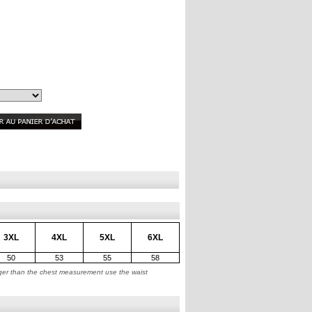
3XL
4XL
5XL
6XL
50
53
55
58
arger than the chest measurement use the waist