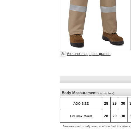
Voir une image plus grande
Body Measurements
(
in inches
)
28
29
30
AGO SIZE
28
29
30
Fits max. Waist
Measure horizontally around at the belt line wher