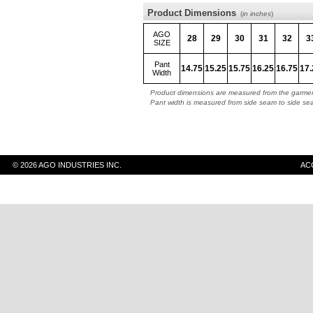
Product Dimensions
(
in inches
)
AGO
28
29
30
31
32
3
SIZE
Pant
14.75
15.25
15.75
16.25
16.75
17.
Width
Product dimensions are measured from the garment
Pant width is measured from side seam to side se
© 2026 AGO INDUSTRIES INC.
AC