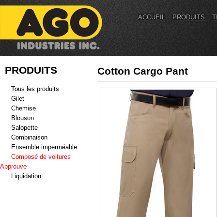
ACCUEIL
PRODUITS
T
PRODUITS
Cotton Cargo Pant
Tous les produits
Gilet
Chemise
Blouson
Salopette
Combinaison
Ensemble imperméable
Composé de voitures
Approuvé
Liquidation